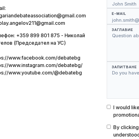
il:
E-MAIL
gariandebateassociation@gmail.com
olay.angelov211@gmail.com
ЗАГЛАВИЕ
ефон: +359 899 801 875 - Николай
гелов (Председател на УС)
tps://www.facebook.com/debatebg
ps://www.instagram.com/debatebg/
ЗАПИТВАНЕ
tps://www.youtube.com/@debatebg
I would lik
promotiona
By clicking
understoo