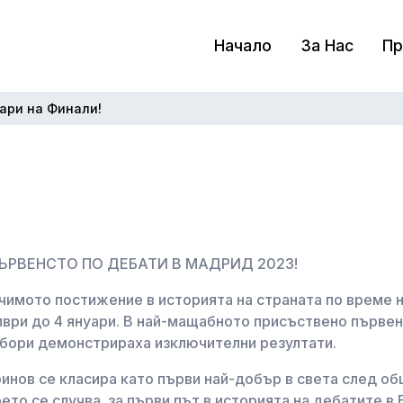
Начало
За Нас
Пр
ари на Финали!
ЪРВЕНСТО ПО ДЕБАТИ В МАДРИД 2023!
чимото постижение в историята на страната по време 
ври до 4 януари. В най-мащабното присъствено първен
отбори демонстрираха изключителни резултати.
инов се класира като първи най-добър в света след об
то се случва за първи път в историята на дебатите в Б