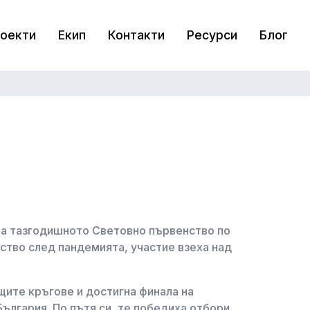
оекти
Екип
Контакти
Ресурси
Блог
на тазгодишното Световно първенство по
ство след пандемията, участие взеха над
щите кръгове и достигна финала на
ългария. По пътя си, те победиха отбори