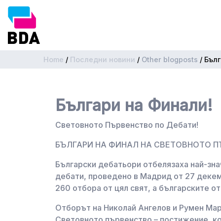
Home
/
Последни новини
/
Other blogposts
/
Бълг
Българи на Финали!
Световното Първенство по Дебати!
БЪЛГАРИ НА ФИНАЛ НА СВЕТОВНОТО П
Български дебатьори отбелязаха най-зна
дебати, проведено в Мадрид от 27 декем
260 отбора от цял свят, а българските 
Отборът на Николай Ангелов и Румен Мар
Световното първенство – постижение, кое