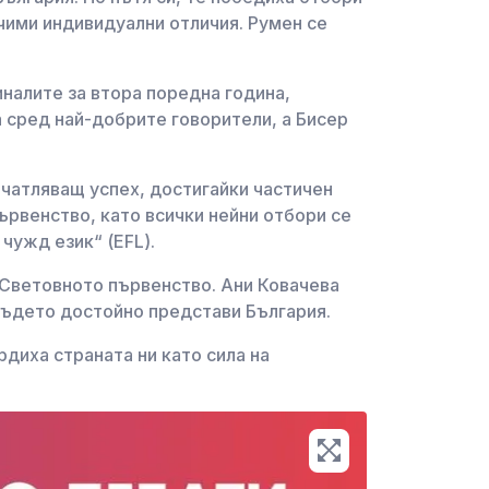
чими индивидуални отличия. Румен се
налите за втора поредна година,
а сред най-добрите говорители, а Бисер
ечатляващ успех, достигайки частичен
ървенство, като всички нейни отбори се
чужд език“ (EFL).
 Световното първенство. Ани Ковачева
 където достойно представи България.
диха страната ни като сила на