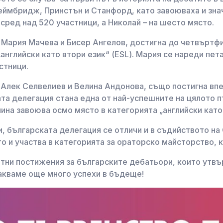
еймбридж, Принстън и Станфорд, като завоюваха и зна
сред над 520 участници, а Николай – на шесто място.
 Мария Мачева и Бисер Ангелов, достигна до четвъртфи
нглийски като втори език“ (ESL). Мария се нареди пет
стници.
 Алек Селвелиев и Велина Андонова, също постигна вп
та делегация стана една от най-успешните на цялото п
ина завоюва осмо място в категорията „английски като 
, българската делегация се отличи и в съдийството на
то и участва в категорията за ораторско майсторство,
тни постижения за българските дебатьори, които утвър
кваме още много успехи в бъдеще!