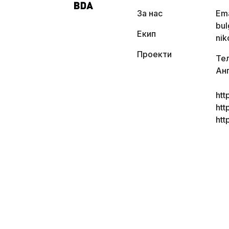
За нас
Ema
bul
Екип
nik
Проекти
Тел
Ан
ht
htt
ht