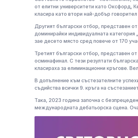
от елитни университети като Оксфорд, К
класира като втори най-добър говорител 
Другият български отбор, представен от
доминирайки индивидуалната категория „а
зае десето място сред повече от 170 уча
Третият български отбор, представен от
осминафинал. С тези резултати българска
класираха за елиминационни кръгове. Вел
В допълнение към състезателните успехи
съдийства всички 9. кръга на състезание
Така, 2023 година започна с безпрецеден
международната дебатьорска сцена. Оча