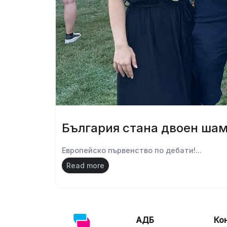
България стана двоен ша
Европейско първенство по дебати!...
Read more
АДБ
Ко